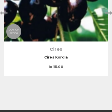
OUT OF
STOCK
Cires
Cires Kordia
lei
15.00