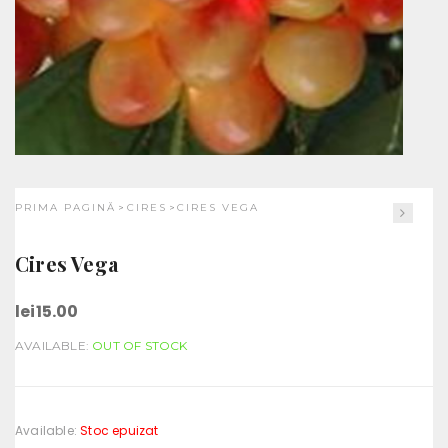
PRIMA PAGINĂ
CIRES
CIRES VEGA
>
>
Cires Vega
lei
15.00
AVAILABLE:
OUT OF STOCK
Available:
Stoc epuizat