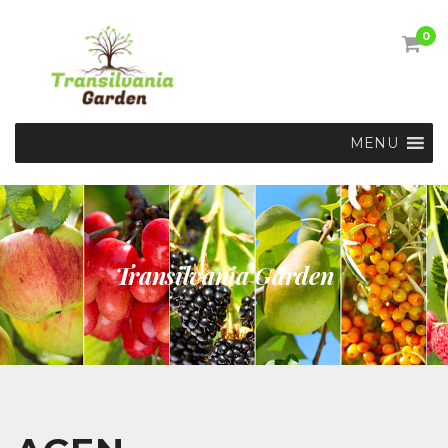
0
MENU
Transilvania Garden