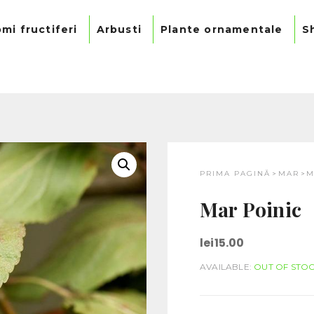
mi fructiferi
Arbusti
Plante ornamentale
S
PRIMA PAGINĂ
MAR
M
>
>
Mar Poinic
lei
15.00
AVAILABLE:
OUT OF STO