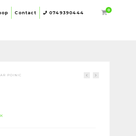
0
hop
Contact
0749390444
AR POINIC
CK