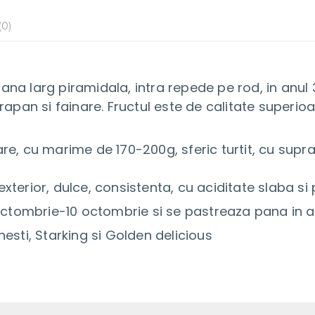
0)
oana larg piramidala, intra repede pe rod, in anul
 rapan si fainare. Fructul este de calitate superioa
are, cu marime de 170-200g, sferic turtit, cu supr
xterior, dulce, consistenta, cu aciditate slaba si
 octombrie-10 octombrie si se pastreaza pana in ap
inesti, Starking si Golden delicious