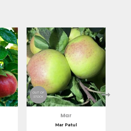
OUT OF
OUT O
STOCK
STOC
Mar
Mar Patul