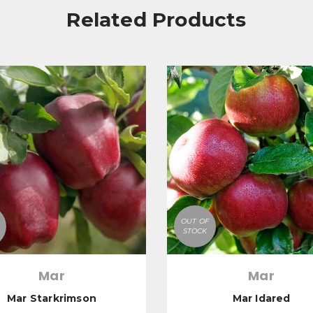
Related Products
OUT OF
STOCK
Mar
Mar
Mar Starkrimson
Mar Idared