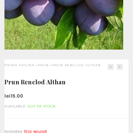
PRIMA PAGINĂ
PRUN
PRUN RENCLOD ALTHAN
>
>
Prun Renclod Althan
lei
15.00
AVAILABLE:
OUT OF STOCK
Available:
Stoc epuizat