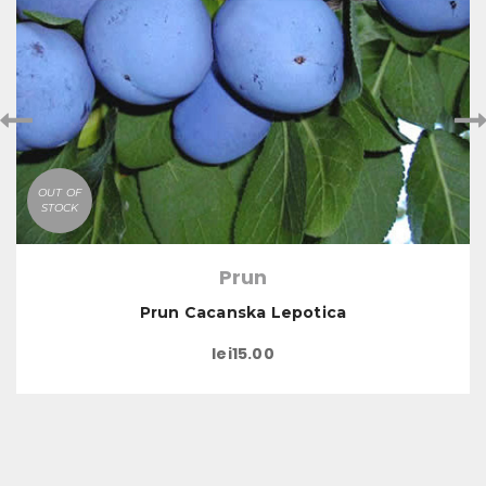
OUT OF
STOCK
Prun
Prun Cacanska Lepotica
lei
15.00